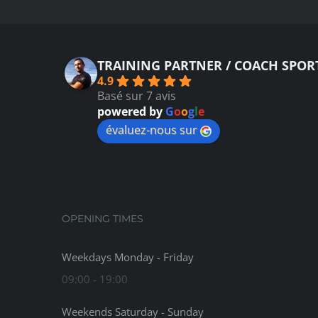
TRAINING PARTNER / COACH SPOR
4.9
Basé sur 7 avis
powered by
G
o
o
g
l
e
évaluez-nous sur
OPENING TIMES
Weekdays Monday - Friday
09:00 - 19:00
Weekends Saturday - Sunday