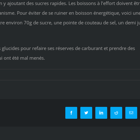
n y ajoutant des sucres rapides. Les boissons à l’effort doivent êt
anisme. Pour éviter de se ruiner en boisson énergétique, voici un
ettre environ 70g de sucre, une pointe de couteau de sel, un demi j
es glucides pour refaire ses réserves de carburant et prendre des
ui ont été mal menés.
Facebook
Twitter
LinkedIn
Reddit
Emai