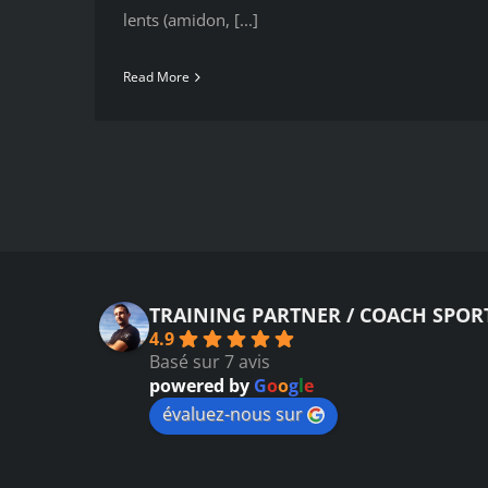
lents (amidon, [...]
Read More
TRAINING PARTNER / COACH SPOR
4.9
Basé sur 7 avis
powered by
G
o
o
g
l
e
évaluez-nous sur