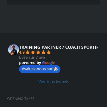
TRAINING PARTNER / COACH SPORTIF
4.9
Basé sur 7 avis
powered by
G
o
o
g
l
e
évaluez-nous sur
Voir tous les avis
OPENING TIMES