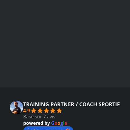
TRAINING PARTNER / COACH SPORTIF
4.9
Basé sur 7 avis
powered by
G
o
o
g
l
e