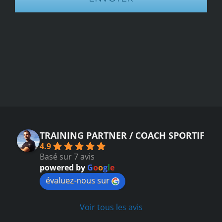
TRAINING PARTNER / COACH SPORTIF
4.9
Basé sur 7 avis
powered by
G
o
o
g
l
e
évaluez-nous sur
Voir tous les avis